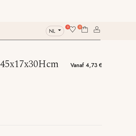
ntacteer ons
Wie zijn wij
Duurzaamheid
0
0
NL
- 45x17x30Hcm
Vanaf
4,73
€