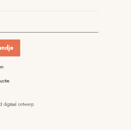
andje
en
uctie.
d digitaal ontwerp