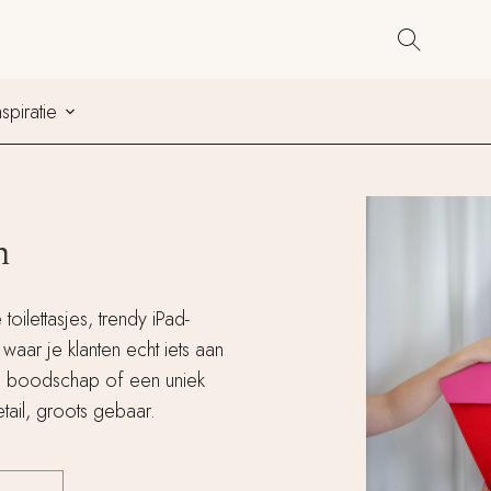
Co
nspiratie
n
toilettasjes, trendy iPad-
waar je klanten echt iets aan
ke boodschap of een uniek
etail, groots gebaar.