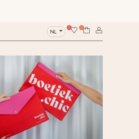
ntacteer ons
Wie zijn wij
Duurzaamheid
0
0
NL