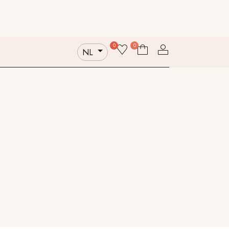
ntacteer ons
Wie zijn wij
Duurzaamheid
0
0
NL