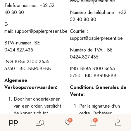
www.papierpresent.be
Telefoonnummer:
+32 52
40 80 80
Numéro de téléphone : +32
52 40 80 80
E-
mail:
support@papierpresent.be
Courriel :
support@papierpresent.be
BTW-nummer: BE
0424.827.435
Numéro de TVA : BE
0424.827.435
ING BE86 3100 3655
5750 - BIC BBRUBEBB
ING BE86 3100 3655
5750 - BIC BBRUBEBB
Algemene
Verkoopsvoorwaarden:
Conditions Generales de
Vente:
Door het ondertekenen
van een order, verplicht
Par la signature d'un
de koper zich tot
ordre, l'acheteur
afname van de
s'engage à accepter
0
0
bestelde goederen.
les marchandises