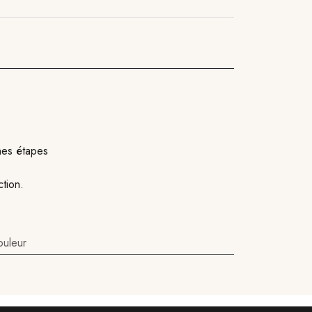
nes étapes
ction.
ouleur