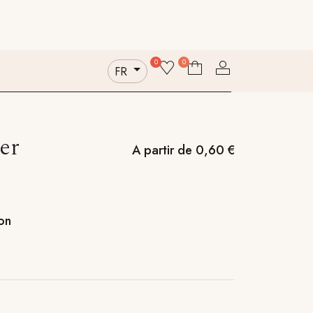
actez-nous
Qui sommes-nous
Durabilité
0
0
FR
er
A partir de
0,60
€
on