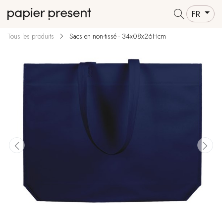
FR
Tous les produits
Sacs en non-tissé - 34x08x26Hcm