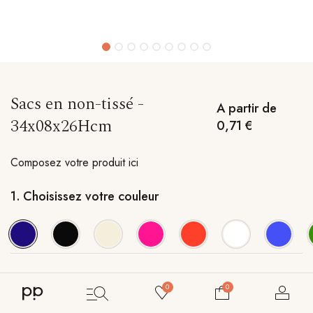
Sacs en non-tissé -
A partir de
34x08x26Hcm
0,71
€
Composez votre produit ici
1.
Choisissez votre couleur
2.
Nombre de couleurs d'impression
0
0