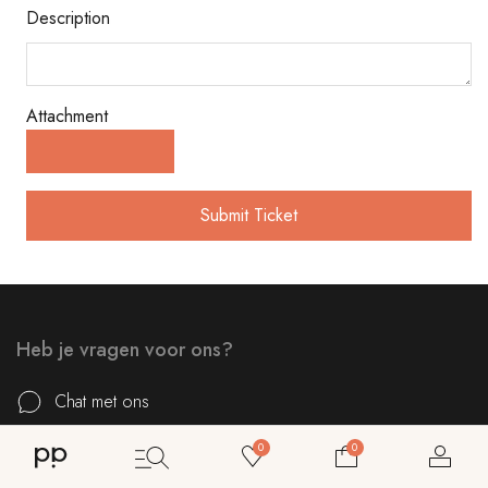
Description
Attachment
Submit Ticket
Heb je vragen voor ons?
Chat met ons
0
0
+32 52 40 80 80